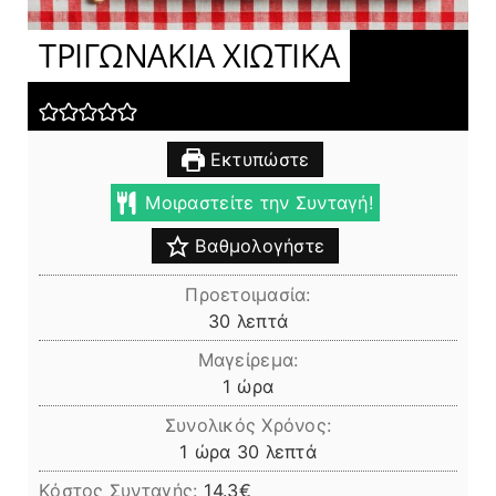
ΤΡΙΓΩΝΑΚΙΑ ΧΙΩΤΙΚΑ
Εκτυπώστε
Μοιραστείτε την Συνταγή!
Βαθμολογήστε
Προετοιμασία:
λεπτά
30
λεπτά
Μαγείρεμα:
ώρα
1
ώρα
Συνολικός Χρόνος:
ώρα
λεπτά
1
ώρα
30
λεπτά
Κόστος Συνταγής:
14.3€