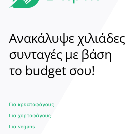
Ανακάλυψε χιλιάδες
συνταγές με βάση
Clear
το budget σου!
Γεια σου! 👋
Είμαι ο βοηθός του Dorpon. Πώς
μπορώ να σε βοηθήσω σήμερα;
Για κρεατοφάγους
Για χορτοφάγους
Για vegans