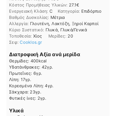
Kόστος Προμήθειας Υλικών:
27.1
Ενεργειακή Κλάση:
C
Κατηγορία:
Επιδόρπιο
Βαθμός Δυσκολίας:
Μέτρια
Αλλεργία:
Γλουτένη, Λακτόζη, Ξηροί Καρποί
Kύριο Συστατικό:
Γλυκά, Γλυκά/Γενικά
Τοποθεσία:
Χίος
Μερίδες:
20
Σεφ:
Cooklos.gr
Διατροφική Αξία ανά μερίδα
Θερμίδες:
400
kcal
Υδατάνθρακες:
42
γρ.
Πρωτεΐνες:
6
γρ.
Λίπη
Λίπη:
17
γρ.
Κορεσμένα Λίπη:
4
γρ.
Σάκχαρα:
23
γρ.
Φυτικές ίνες:
2
γρ.
Υλικά