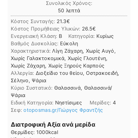
Συνολικός Χρόνος:
λεπτά
50
λεπτά
Κόστος Συνταγής:
21.3€
Kόστος Προμήθειας Υλικών:
26.5
Ενεργειακή Κλάση:
B
Κατηγορία:
Κυρίως
Βαθμός Δυσκολίας:
Εύκολη
Χαρακτηριστικά:
Λίγη Ζάχαρη, Χωρίς Αυγό,
Χωρίς Γαλακτοκομικά, Χωρίς Γλουτένη,
Χωρίς Ζάχαρη, Χωρίς Ξηρούς Καρπούς
Αλλεργία:
Διοξείδιο του θείου, Οστρακοειδή,
Σέληνο, Ψάρια
Kύριο Συστατικό:
Θαλασσινά, Θαλασσινά/
Ψάρια
Ειδική Κατηγορία:
Νηστίσιμες
Μερίδες:
4
Σεφ:
otoposmas.gr/Γιώργος Φραντζής
Διατροφική Αξία ανά μερίδα
Θερμίδες:
1000
kcal