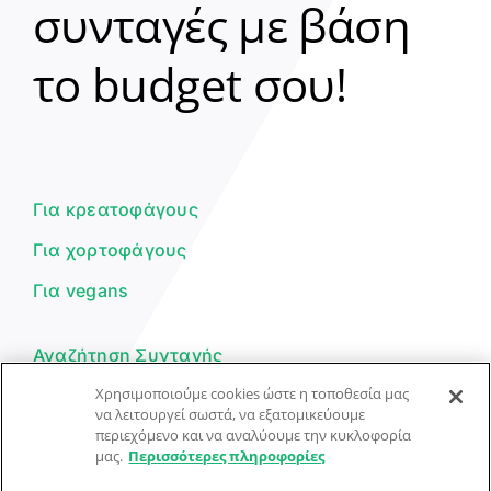
συνταγές με βάση
Clear
το budget σου!
Γεια σου! 👋
Είμαι ο βοηθός του Dorpon. Πώς
μπορώ να σε βοηθήσω σήμερα;
Για κρεατοφάγους
Για χορτοφάγους
Για vegans
Αναζήτηση Συνταγής
Χρησιμοποιούμε cookies ώστε η τοποθεσία μας
Υποβολή Συνταγής
να λειτουργεί σωστά, να εξατομικεύουμε
περιεχόμενο και να αναλύουμε την κυκλοφορία
Φόρμα Επικοινωνίας
μας.
Περισσότερες πληροφορίες