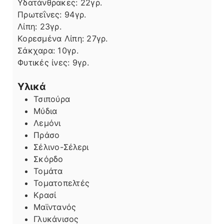
Υδατάνθρακες:
22
γρ.
Πρωτεΐνες:
94
γρ.
Λίπη
Λίπη:
23
γρ.
Κορεσμένα Λίπη:
27
γρ.
Σάκχαρα:
10
γρ.
Φυτικές ίνες:
9
γρ.
Υλικά
Τσιπούρα
Μύδια
Λεμόνι
Πράσο
Σέλινο-Σέλερι
Σκόρδο
Τομάτα
Τοματοπελτές
Κρασί
Μαϊντανός
Γλυκάνισος