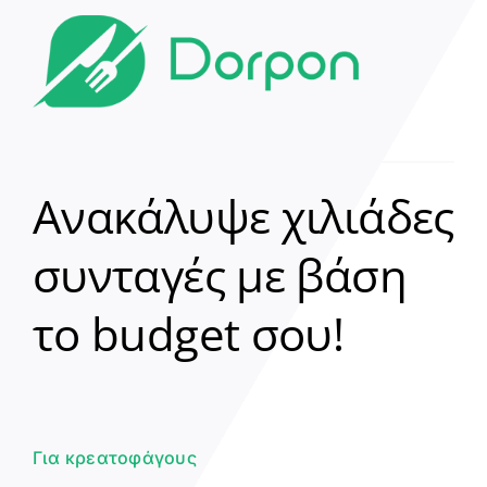
Ανακάλυψε χιλιάδες
συνταγές με βάση
Clear
το budget σου!
Γεια σου! 👋
Είμαι ο βοηθός του Dorpon. Πώς
μπορώ να σε βοηθήσω σήμερα;
Για κρεατοφάγους