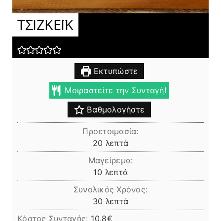
ΤΣΙΖΚΕΪΚ
Εκτυπώστε
Μοιραστείτε την Συνταγή!
Βαθμολογήστε
Προετοιμασία:
λεπτά
20
λεπτά
Μαγείρεμα:
λεπτά
10
λεπτά
Συνολικός Χρόνος:
λεπτά
30
λεπτά
Κόστος Συνταγής:
10.8€