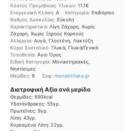
Kόστος Προμήθειας Υλικών:
11.1
Ενεργειακή Κλάση:
A
Κατηγορία:
Επιδόρπιο
Βαθμός Δυσκολίας:
Εύκολη
Χαρακτηριστικά:
Λίγη Ζάχαρη, Χωρίς
Ζάχαρη, Χωρίς Ξηρούς Καρπούς
Αλλεργία:
Αυγὰ, Γλουτένη, Λακτόζη
Kύριο Συστατικό:
Γλυκά, Γλυκά/Γενικά
Τοποθεσία:
Άγιο Όρος
Ειδική Κατηγορία:
Μοναστηριακές,
Νηστίσιμες
Μερίδες:
8
Σεφ:
monastiriaka.gr
Διατροφική Αξία ανά μερίδα
Θερμίδες:
690
kcal
Υδατάνθρακες:
55
γρ.
Πρωτεΐνες:
9
γρ.
Λίπη
Λίπη:
43
γρ.
Κορεσμένα Λίπη:
22
γρ.