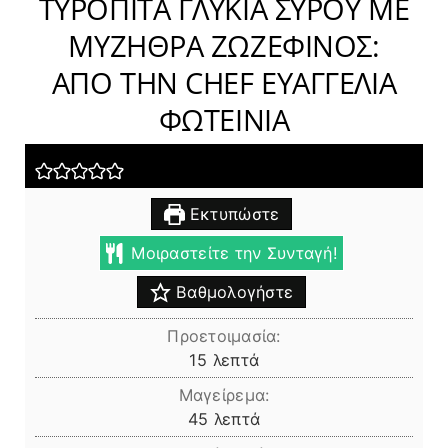
ΤΥΡΟΠΙΤΑ ΓΛΥΚΙΑ ΣΥΡΟΥ ΜΕ
ΜΥΖΗΘΡΑ ΖΩΖΕΦΙΝΟΣ:
ΑΠΟ ΤΗΝ CHEF ΕΥΑΓΓΕΛΙΑ
ΦΩΤΕΙΝΙΑ
Εκτυπώστε
Μοιραστείτε την Συνταγή!
Βαθμολογήστε
Προετοιμασία:
λεπτά
15
λεπτά
Μαγείρεμα:
λεπτά
45
λεπτά