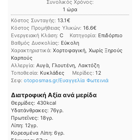
Συνολικός Χρόνος:
ώρα
1
ώρα
Κόστος Συνταγής:
13.1€
Kόστος Προμήθειας Υλικών:
16.6
Ενεργειακή Κλάση:
C
Κατηγορία:
Επιδόρπιο
Βαθμός Δυσκολίας:
Εύκολη
Χαρακτηριστικά:
Χορτοφαγική, Χωρίς Ξηρούς
Καρπούς
Αλλεργία:
Αυγὰ, Γλουτένη, Λακτόζη
Τοποθεσία:
Κυκλάδες
Μερίδες:
12
Σεφ:
otoposmas.gr/Ευαγγελία Φωτεινιά
Διατροφική Αξία ανά μερίδα
Θερμίδες:
430
kcal
Υδατάνθρακες:
76
γρ.
Πρωτεΐνες:
18
γρ.
Λίπη
Λίπη:
12
γρ.
Κορεσμένα Λίπη:
6
γρ.