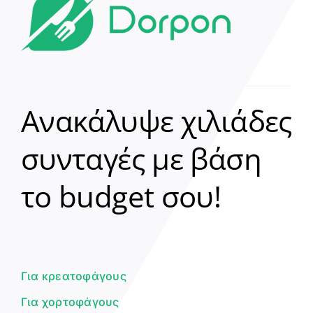
Ανακάλυψε χιλιάδες
συνταγές με βάση
Clear
το budget σου!
Γεια σου! 👋
Είμαι ο βοηθός του Dorpon. Πώς
μπορώ να σε βοηθήσω σήμερα;
Για κρεατοφάγους
Για χορτοφάγους