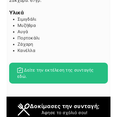
Σάκχαρα:
67
γρ.
Υλικά
Σιμιγδάλι
Μυζήθρα
Αυγά
Πορτοκάλι
Ζάχαρη
Κανέλλα
Δείτε την εκτέλεση της συνταγής
εδώ.
Δοκίμασες την συνταγή;
Άφησε το σχόλιό σου!