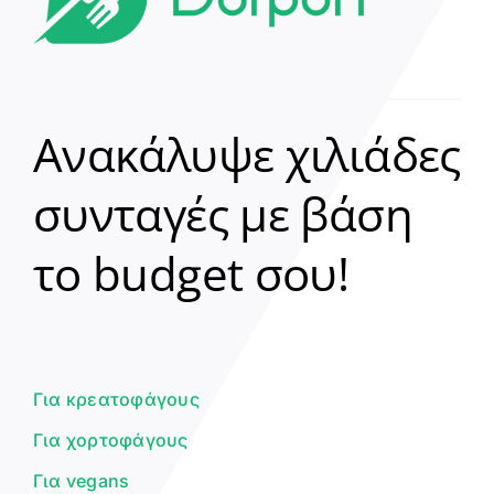
Ανακάλυψε χιλιάδες
συνταγές με βάση
Clear
το budget σου!
Γεια σου! 👋
Είμαι ο βοηθός του Dorpon. Πώς
μπορώ να σε βοηθήσω σήμερα;
Για κρεατοφάγους
Για χορτοφάγους
Για vegans