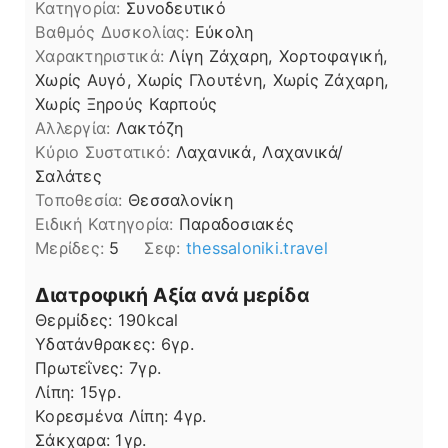
Κατηγορία:
Συνοδευτικό
Βαθμός Δυσκολίας:
Εύκολη
Χαρακτηριστικά:
Λίγη Ζάχαρη, Χορτοφαγική,
Χωρίς Αυγό, Χωρίς Γλουτένη, Χωρίς Ζάχαρη,
Χωρίς Ξηρούς Καρπούς
Αλλεργία:
Λακτόζη
Kύριο Συστατικό:
Λαχανικά, Λαχανικά/
Σαλάτες
Τοποθεσία:
Θεσσαλονίκη
Ειδική Κατηγορία:
Παραδοσιακές
Μερίδες:
5
Σεφ:
thessaloniki.travel
Διατροφική Αξία ανά μερίδα
Θερμίδες:
190
kcal
Υδατάνθρακες:
6
γρ.
Πρωτεΐνες:
7
γρ.
Λίπη
Λίπη:
15
γρ.
Κορεσμένα Λίπη:
4
γρ.
Σάκχαρα:
1
γρ.