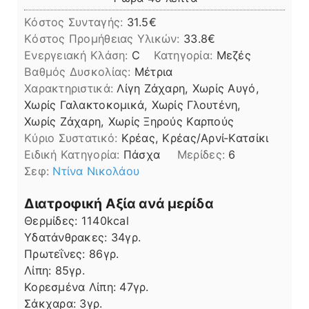
Κόστος Συνταγής:
31.5€
Kόστος Προμήθειας Υλικών:
33.8
Ενεργειακή Κλάση:
C
Κατηγορία:
Μεζές
Βαθμός Δυσκολίας:
Μέτρια
Χαρακτηριστικά:
Λίγη Ζάχαρη, Χωρίς Αυγό,
Χωρίς Γαλακτοκομικά, Χωρίς Γλουτένη,
Χωρίς Ζάχαρη, Χωρίς Ξηρούς Καρπούς
Kύριο Συστατικό:
Κρέας, Κρέας/Αρνί-Κατσίκι
Ειδική Κατηγορία:
Πάσχα
Μερίδες:
6
Σεφ:
Ντίνα Νικολάου
Διατροφική Αξία ανά μερίδα
Θερμίδες:
1140
kcal
Υδατάνθρακες:
34
γρ.
Πρωτεΐνες:
86
γρ.
Λίπη
Λίπη:
85
γρ.
Κορεσμένα Λίπη:
47
γρ.
Σάκχαρα:
3
γρ.