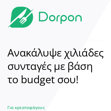
Ανακάλυψε χιλιάδες
συνταγές με βάση
Clear
το budget σου!
Γεια σου! 👋
Είμαι ο βοηθός του Dorpon. Πώς
μπορώ να σε βοηθήσω σήμερα;
Για κρεατοφάγους