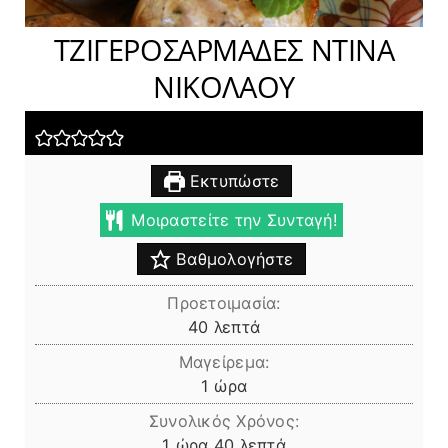
ΤΖΙΓΕΡΟΣΑΡΜΑΔΕΣ ΝΤΙΝΑ
ΝΙΚΟΛΑΟΥ
Εκτυπώστε
Μοιραστείτε την Συνταγή!
Βαθμολογήστε
Προετοιμασία:
λεπτά
40
λεπτά
Μαγείρεμα:
ώρα
1
ώρα
Συνολικός Χρόνος:
ώρα
λεπτά
1
ώρα
40
λεπτά