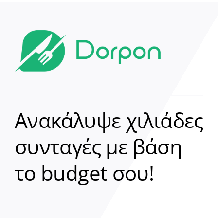
Ανακάλυψε χιλιάδες
συνταγές με βάση
Clear
το budget σου!
Γεια σου! 👋
Είμαι ο βοηθός του Dorpon. Πώς
μπορώ να σε βοηθήσω σήμερα;