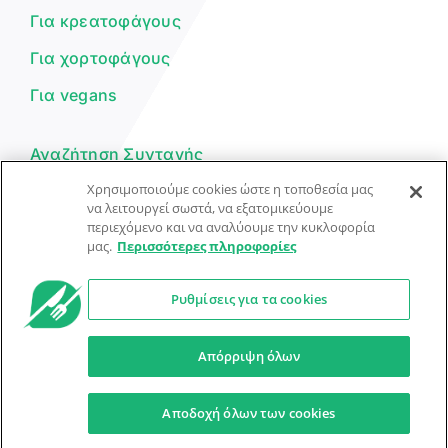
Για κρεατοφάγους
Για χορτοφάγους
Για vegans
Αναζήτηση Συνταγής
Χρησιμοποιούμε cookies ώστε η τοποθεσία μας
Υποβολή Συνταγής
να λειτουργεί σωστά, να εξατομικεύουμε
περιεχόμενο και να αναλύουμε την κυκλοφορία
Φόρμα Επικοινωνίας
μας.
Περισσότερες πληροφορίες
Ρυθμίσεις για τα cookies
© Dorpon • Μηχανή αναζήτησης για …καλοφαγάδες!
Ο βοηθός μπορεί να κάνει λάθη — ελέγξτε τις συνταγές.
Απόρριψη όλων
Προστασία Προσωπικών Δεδομένων
Όροι Xρήσης
Αποδοχή όλων των cookies