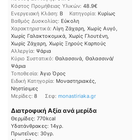
Kόστος Προμήθειας Υλικών:
48.9
Ενεργειακή Κλάση:
B
Κατηγορία:
Κυρίως
Βαθμός Δυσκολίας:
Εύκολη
Χαρακτηριστικά:
Λίγη Ζάχαρη, Χωρίς Αυγό,
Χωρίς Γαλακτοκομικά, Χωρίς Γλουτένη,
Χωρίς Ζάχαρη, Χωρίς Ξηρούς Καρπούς
Αλλεργία:
Ψάρια
Kύριο Συστατικό:
Θαλασσινά, Θαλασσινά/
Ψάρια
Τοποθεσία:
Άγιο Όρος
Ειδική Κατηγορία:
Μοναστηριακές,
Νηστίσιμες
Μερίδες:
8
Σεφ:
monastiriaka.gr
Διατροφική Αξία ανά μερίδα
Θερμίδες:
770
kcal
Υδατάνθρακες:
14
γρ.
Πρωτεΐνες:
30
γρ.