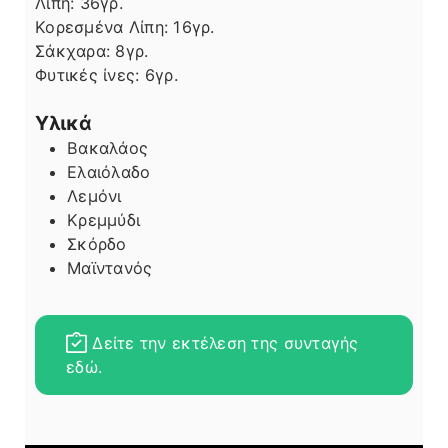
Λίπη
Λίπη:
36
γρ.
Κορεσμένα Λίπη:
16
γρ.
Σάκχαρα:
8
γρ.
Φυτικές ίνες:
6
γρ.
Υλικά
Βακαλάος
Ελαιόλαδο
Λεμόνι
Κρεμμύδι
Σκόρδο
Μαϊντανός
Δείτε την εκτέλεση της συνταγής
εδώ.