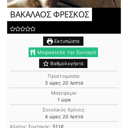
ΒΑΚΑΛΑΟΣ ΦΡΕΣΚΟΣ
Εκτυπώστε
Μοιραστείτε την Συνταγή!
Βαθμολογήστε
Προετοιμασία:
ώρες
λεπτά
3
ώρες
20
λεπτά
Μαγείρεμα:
ώρα
1
ώρα
Συνολικός Χρόνος:
ώρες
λεπτά
4
ώρες
20
λεπτά
Κόστος Συνταγής:
51.1€