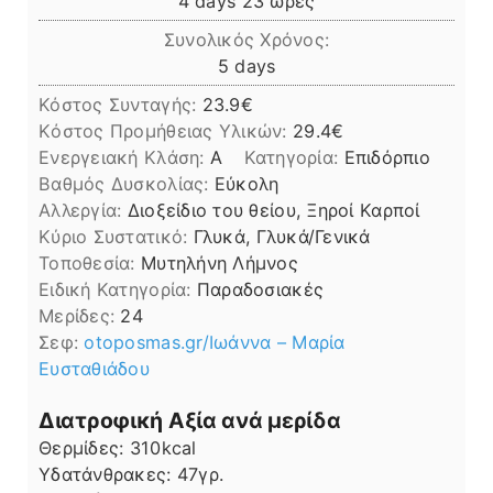
4
days
23
ώρες
Συνολικός Χρόνος:
days
5
days
Κόστος Συνταγής:
23.9€
Kόστος Προμήθειας Υλικών:
29.4
Ενεργειακή Κλάση:
A
Κατηγορία:
Επιδόρπιο
Βαθμός Δυσκολίας:
Εύκολη
Αλλεργία:
Διοξείδιο του θείου, Ξηροί Καρποί
Kύριο Συστατικό:
Γλυκά, Γλυκά/Γενικά
Τοποθεσία:
Μυτηλήνη Λήμνος
Ειδική Κατηγορία:
Παραδοσιακές
Μερίδες:
24
Σεφ:
otoposmas.gr/Ιωάννα – Μαρία
Ευσταθιάδου
Διατροφική Αξία ανά μερίδα
Θερμίδες:
310
kcal
Υδατάνθρακες:
47
γρ.