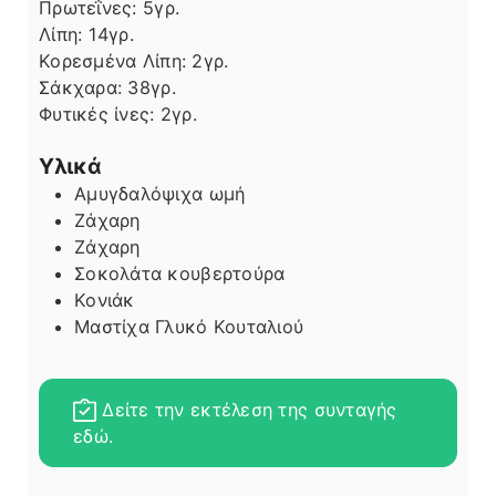
Πρωτεΐνες:
5
γρ.
Λίπη
Λίπη:
14
γρ.
Κορεσμένα Λίπη:
2
γρ.
Σάκχαρα:
38
γρ.
Φυτικές ίνες:
2
γρ.
Υλικά
Αμυγδαλόψιχα ωμή
Ζάχαρη
Ζάχαρη
Σοκολάτα κουβερτούρα
Κονιάκ
Μαστίχα Γλυκό Κουταλιού
Δείτε την εκτέλεση της συνταγής
εδώ.