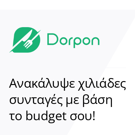
Ανακάλυψε χιλιάδες
συνταγές με βάση
Clear
το budget σου!
Γεια σου! 👋
Είμαι ο βοηθός του Dorpon. Πώς