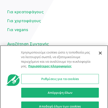
μπορώ να σε βοηθήσω σήμερα;
Για κρεατοφάγους
Για χορτοφάγους
Για vegans
Αναζήτηση Συνταγής
Χρησιμοποιούμε cookies ώστε η τοποθεσία μας
Υποβολή Συνταγής
να λειτουργεί σωστά, να εξατομικεύουμε
περιεχόμενο και να αναλύουμε την κυκλοφορία
Φόρμα Επικοινωνίας
μας.
Περισσότερες πληροφορίες
Ρυθμίσεις για τα cookies
© Dorpon • Μηχανή αναζήτησης για …καλοφαγάδες!
Ο βοηθός μπορεί να κάνει λάθη — ελέγξτε τις συνταγές.
Απόρριψη όλων
Προστασία Προσωπικών Δεδομένων
Όροι Xρήσης
Αποδοχή όλων των cookies