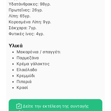
Υδατάνθρακες:
98
γρ.
Πρωτεΐνες:
26
γρ.
Λίπη
Λίπη:
65
γρ.
Κορεσμένα Λίπη:
9
γρ.
Σάκχαρα:
7
γρ.
Φυτικές ίνες:
4
γρ.
Υλικά
Μακαρόνια / σπαγγέτι
Παρμεζάνα
Κρέμα γάλακτος
Ελαιόλαδο
Κρεμμύδι
Πιπεριά
Κρασί
Δείτε την εκτέλεση της συνταγής