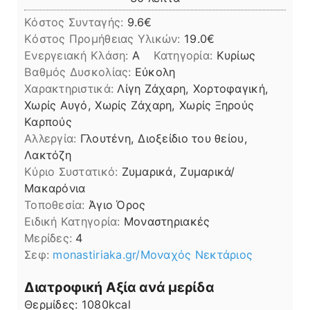
Κόστος Συνταγής:
9.6€
Kόστος Προμήθειας Υλικών:
19.0
Ενεργειακή Κλάση:
A
Κατηγορία:
Κυρίως
Βαθμός Δυσκολίας:
Εύκολη
Χαρακτηριστικά:
Λίγη Ζάχαρη, Χορτοφαγική,
Χωρίς Αυγό, Χωρίς Ζάχαρη, Χωρίς Ξηρούς
Καρπούς
Αλλεργία:
Γλουτένη, Διοξείδιο του θείου,
Λακτόζη
Kύριο Συστατικό:
Ζυμαρικά, Ζυμαρικά/
Μακαρόνια
Τοποθεσία:
Άγιο Όρος
Ειδική Κατηγορία:
Μοναστηριακές
Μερίδες:
4
Σεφ:
monastiriaka.gr/Μοναχός Νεκτάριος
Διατροφική Αξία ανά μερίδα
Θερμίδες:
1080
kcal