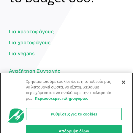
Γεια σου! 👋
Είμαι ο βοηθός του Dorpon. Πώς
μπορώ να σε βοηθήσω σήμερα;
Για κρεατοφάγους
Για χορτοφάγους
Για vegans
Αναζήτηση Συνταγής
Χρησιμοποιούμε cookies ώστε η τοποθεσία μας
Υποβολή Συνταγής
να λειτουργεί σωστά, να εξατομικεύουμε
περιεχόμενο και να αναλύουμε την κυκλοφορία
Φόρμα Επικοινωνίας
μας.
Περισσότερες πληροφορίες
Ρυθμίσεις για τα cookies
© Dorpon • Μηχανή αναζήτησης για …καλοφαγάδες!
Ο βοηθός μπορεί να κάνει λάθη — ελέγξτε τις συνταγές.
Απόρριψη όλων