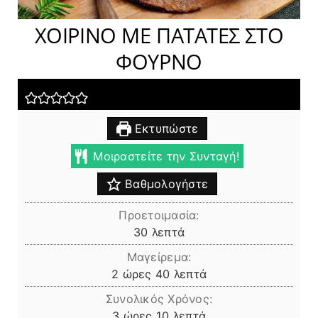
XΟΙΡΙΝΟ ΜΕ ΠΑΤΑΤΕΣ ΣΤΟ
ΦΟΥΡΝΟ
Εκτυπώστε
Μοιραστείτε την Συνταγή!
Βαθμολογήστε
Προετοιμασία:
λεπτά
30
λεπτά
Μαγείρεμα:
ώρες
λεπτά
2
ώρες
40
λεπτά
Συνολικός Χρόνος:
ώρες
λεπτά
3
ώρες
10
λεπτά