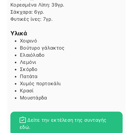
Κορεσμένα Λίπη:
39
γρ.
Σάκχαρα:
6
γρ.
Φυτικές ίνες:
7
γρ.
Υλικά
Χοιρινό
Βούτυρο γάλακτος
Ελαιόλαδο
Λεμόνι
Σκόρδο
Πατάτα
Χυμός πορτοκάλι
Κρασί
Μουστάρδα
Δείτε την εκτέλεση της συνταγής
εδώ.