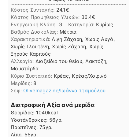
Κόστος Συνταγής:
24.1€
Kόστος Προμήθειας Υλικών:
36.4
Ενεργειακή Κλάση:
G
Κατηγορία:
Κυρίως
Βαθμός Δυσκολίας:
Μέτρια
Χαρακτηριστικά:
Λίγη Ζάχαρη, Χωρίς Αυγό,
Χωρίς Γλουτένη, Χωρίς Ζάχαρη, Χωρίς
Ξηρούς Καρπούς
Αλλεργία:
Διοξείδιο του θείου, Λακτόζη,
Μουστάρδα
Kύριο Συστατικό:
Κρέας, Κρέας/Χοιρινό
Μερίδες:
8
Σεφ:
Οlivemagazine/Ιωάννα Σταμούλου
Διατροφική Αξία ανά μερίδα
Θερμίδες:
1040
kcal
Υδατάνθρακες:
56
γρ.
Πρωτεΐνες:
75
γρ.
Λίπη
Λίπη:
55
γρ.