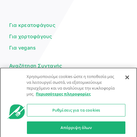
Γεια σου! 👋
Είμαι ο βοηθός του Dorpon. Πώς
μπορώ να σε βοηθήσω σήμερα;
Για κρεατοφάγους
Για χορτοφάγους
Για vegans
Αναζήτηση Συνταγής
Χρησιμοποιούμε cookies ώστε η τοποθεσία μας
Υποβολή Συνταγής
να λειτουργεί σωστά, να εξατομικεύουμε
περιεχόμενο και να αναλύουμε την κυκλοφορία
Φόρμα Επικοινωνίας
μας.
Περισσότερες πληροφορίες
Ρυθμίσεις για τα cookies
© Dorpon • Μηχανή αναζήτησης για …καλοφαγάδες!
Ο βοηθός μπορεί να κάνει λάθη — ελέγξτε τις συνταγές.
Απόρριψη όλων
Προστασία Προσωπικών Δεδομένων
Όροι Xρήσης