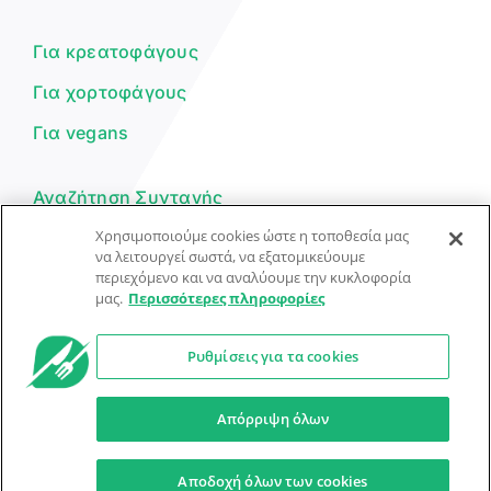
μπορώ να σε βοηθήσω σήμερα;
Για κρεατοφάγους
Για χορτοφάγους
Για vegans
Αναζήτηση Συνταγής
Χρησιμοποιούμε cookies ώστε η τοποθεσία μας
Υποβολή Συνταγής
να λειτουργεί σωστά, να εξατομικεύουμε
περιεχόμενο και να αναλύουμε την κυκλοφορία
Φόρμα Επικοινωνίας
μας.
Περισσότερες πληροφορίες
Ρυθμίσεις για τα cookies
© Dorpon • Μηχανή αναζήτησης για …καλοφαγάδες!
Ο βοηθός μπορεί να κάνει λάθη — ελέγξτε τις συνταγές.
Απόρριψη όλων
Προστασία Προσωπικών Δεδομένων
Όροι Xρήσης
Αποδοχή όλων των cookies