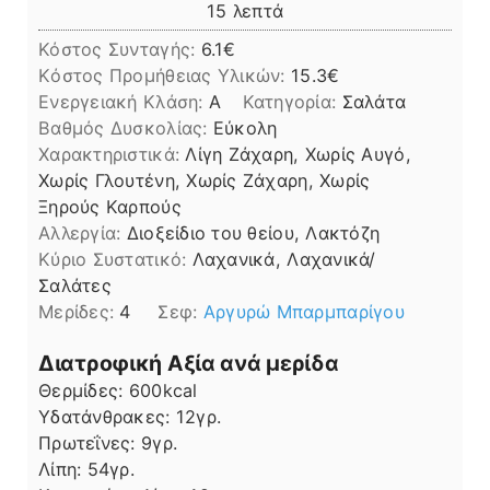
λεπτά
15
λεπτά
Κόστος Συνταγής:
6.1€
Kόστος Προμήθειας Υλικών:
15.3
Ενεργειακή Κλάση:
A
Κατηγορία:
Σαλάτα
Βαθμός Δυσκολίας:
Εύκολη
Χαρακτηριστικά:
Λίγη Ζάχαρη, Χωρίς Αυγό,
Χωρίς Γλουτένη, Χωρίς Ζάχαρη, Χωρίς
Ξηρούς Καρπούς
Αλλεργία:
Διοξείδιο του θείου, Λακτόζη
Kύριο Συστατικό:
Λαχανικά, Λαχανικά/
Σαλάτες
Μερίδες:
4
Σεφ:
Αργυρώ Μπαρμπαρίγου
Διατροφική Αξία ανά μερίδα
Θερμίδες:
600
kcal
Υδατάνθρακες:
12
γρ.
Πρωτεΐνες:
9
γρ.
Λίπη
Λίπη:
54
γρ.