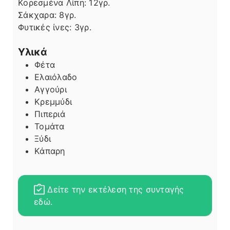
Κορεσμένα Λίπη:
12
γρ.
Σάκχαρα:
8
γρ.
Φυτικές ίνες:
3
γρ.
Υλικά
Φέτα
Ελαιόλαδο
Αγγούρι
Κρεμμύδι
Πιπεριά
Τομάτα
Ξύδι
Κάπαρη
Δείτε την εκτέλεση της συνταγής
εδώ.