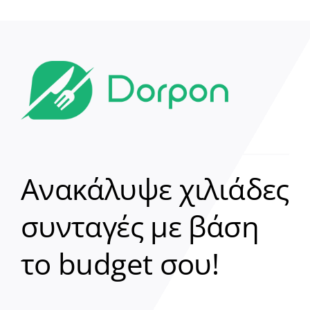
Ανακάλυψε χιλιάδες
συνταγές με βάση
Clear
το budget σου!
Γεια σου! 👋
Είμαι ο βοηθός του Dorpon. Πώς