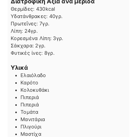
Διατροφική Αξία ανά μερίδα
Θερμίδες:
430
kcal
Υδατάνθρακες:
40
γρ.
Πρωτεΐνες:
7
γρ.
Λίπη
Λίπη:
24
γρ.
Κορεσμένα Λίπη:
3
γρ.
Σάκχαρα:
2
γρ.
Φυτικές ίνες:
8
γρ.
Υλικά
Ελαιόλαδο
Καρότο
Κολοκυθάκι
Πιπεριά
Πιπεριά
Τομάτα
Μανιτάρια
Πλιγούρι
Μαστίχα