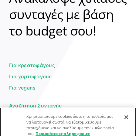
συνταγές με βάση
Clear
το budget σου!
Γεια σου! 👋
Είμαι ο βοηθός του Dorpon. Πώς
μπορώ να σε βοηθήσω σήμερα;
Για κρεατοφάγους
Για χορτοφάγους
Για vegans
Αναζήτηση Συνταγής
Χρησιμοποιούμε cookies ώστε η τοποθεσία μας
Υποβολή Συνταγής
να λειτουργεί σωστά, να εξατομικεύουμε
περιεχόμενο και να αναλύουμε την κυκλοφορία
Φόρμα Επικοινωνίας
μας.
Περισσότερες πληροφορίες