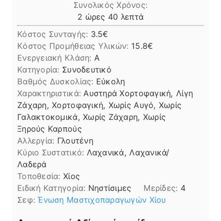
Συνολικός Χρόνος:
ώρες
λεπτά
2
ώρες
40
λεπτά
Κόστος Συνταγής:
3.5€
Kόστος Προμήθειας Υλικών:
15.8
Ενεργειακή Κλάση:
A
Κατηγορία:
Συνοδευτικό
Βαθμός Δυσκολίας:
Εύκολη
Χαρακτηριστικά:
Αυστηρά Χορτοφαγική, Λίγη
Ζάχαρη, Χορτοφαγική, Χωρίς Αυγό, Χωρίς
Γαλακτοκομικά, Χωρίς Ζάχαρη, Χωρίς
Ξηρούς Καρπούς
Αλλεργία:
Γλουτένη
Kύριο Συστατικό:
Λαχανικά, Λαχανικά/
Λαδερά
Τοποθεσία:
Χίος
Ειδική Κατηγορία:
Νηστίσιμες
Μερίδες:
4
Σεφ:
Ένωση Μαστιχοπαραγωγών Χίου