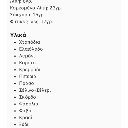
Λίπη
Λίπη:
8
γρ.
Κορεσμένα Λίπη:
23
γρ.
Σάκχαρα:
15
γρ.
Φυτικές ίνες:
17
γρ.
Υλικά
Χταπόδια
Ελαιόλαδο
Λεμόνι
Καρότο
Κρεμμύδι
Πιπεριά
Πράσο
Σέλινο-Σέλερι
Σκόρδο
Φασόλια
Φάβα
Κρασί
Ξύδι