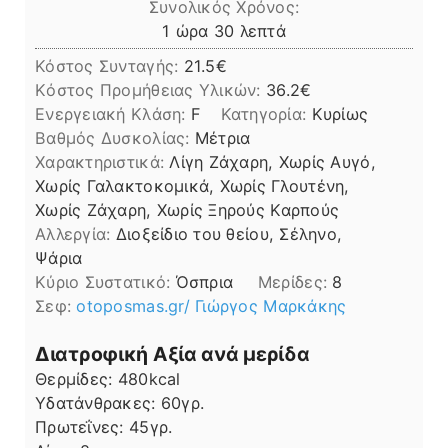
Συνολικός Χρόνος:
ώρα
λεπτά
1
ώρα
30
λεπτά
Κόστος Συνταγής:
21.5€
Kόστος Προμήθειας Υλικών:
36.2
Ενεργειακή Κλάση:
F
Κατηγορία:
Κυρίως
Βαθμός Δυσκολίας:
Μέτρια
Χαρακτηριστικά:
Λίγη Ζάχαρη, Χωρίς Αυγό,
Χωρίς Γαλακτοκομικά, Χωρίς Γλουτένη,
Χωρίς Ζάχαρη, Χωρίς Ξηρούς Καρπούς
Αλλεργία:
Διοξείδιο του θείου, Σέληνο,
Ψάρια
Kύριο Συστατικό:
Όσπρια
Μερίδες:
8
Σεφ:
otoposmas.gr/ Γιώργος Μαρκάκης
Διατροφική Αξία ανά μερίδα
Θερμίδες:
480
kcal
Υδατάνθρακες:
60
γρ.
Πρωτεΐνες:
45
γρ.