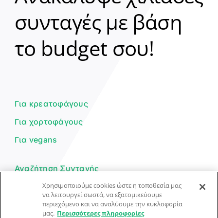
συνταγές με βάση
Clear
το budget σου!
Γεια σου! 👋
Είμαι ο βοηθός του Dorpon. Πώς
μπορώ να σε βοηθήσω σήμερα;
Για κρεατοφάγους
Για χορτοφάγους
Για vegans
Αναζήτηση Συνταγής
Χρησιμοποιούμε cookies ώστε η τοποθεσία μας
Υποβολή Συνταγής
να λειτουργεί σωστά, να εξατομικεύουμε
Φόρμα Επικοινωνίας
περιεχόμενο και να αναλύουμε την κυκλοφορία
μας.
Περισσότερες πληροφορίες